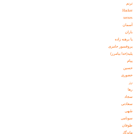
ترنم
Hacker
xerxes
آسمان
باران
پا برهنه زاده
پروفسور حامزی
پليد(خدا بیامرز)
پیام
حسين
حضوری
رز
رها
سجاد
سعادتی
سُهی
سونامی
طوفان
ماندگار