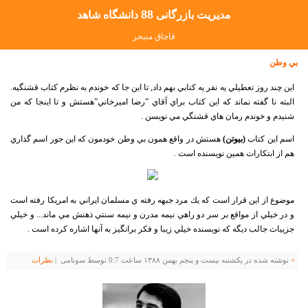
مدیریت بازرگانی 88 دانشگاه شاهد
قاچاق منيجر
بي وطن
اين چند روز تعطيلي يه نفر يه كتابي بهم داد, تا اين جا كه خوندم به نظرم كتاب قشنگيه.
البته نا گفته نماند كه اين كتاب براي آقاي ”رضا اميرخاني”هستش و تا اينجا كه من
شنيدم و خوندم رمان هاي قشنگي مي نويسن .
اسم اين كتاب
(بيوتن)
هستش در واقع همون بي وطن خودمون كه اين جور اسم گذاري
هم از ابتكارات همين نويسنده است .
موضوع از اين قرار است كه يك مرد جبهه رفته ي مسلمان ايراني به امريكا رفته است
و در خيلي از مواقع بر سر دو راهي نيمه مدرن و نيمه سنتي ذهنش مي ماند... و خيلي
جزييات جالب ديگه كه نويسنده خيلي زيبا و فكر برانگيز به آنها اشاره كرده است .
+
نوشته شده در یکشنبه بیست و پنجم بهمن ۱۳۸۸ ساعت 0:7 توسط سونامی |
نظرات